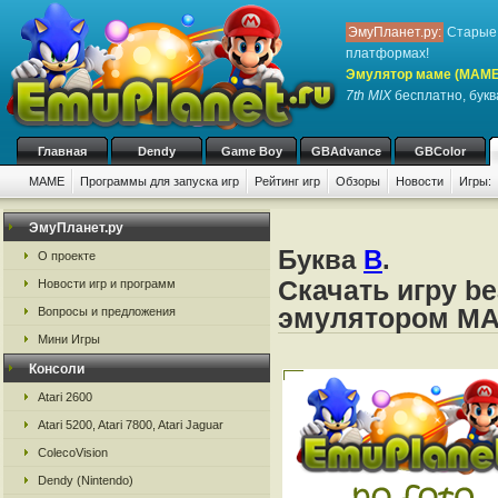
ЭмуПланет.ру:
Старые 
платформах!
Эмулятор маме (MAME
7th MIX
бесплатно, буква
Главная
Dendy
Game Boy
GBAdvance
GBColor
MAME
Программы для запуска игр
Рейтинг игр
Обзоры
Новости
Игры:
ЭмуПланет.ру
Буква
B
.
О проекте
Скачать игру be
Новости игр и программ
эмулятором M
Вопросы и предложения
Мини Игры
Консоли
Atari 2600
Atari 5200, Atari 7800, Atari Jaguar
ColecoVision
Dendy (Nintendo)