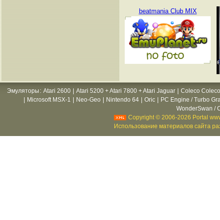
beatmania Club MIX
Эмуляторы
:
Atari 2600
|
Atari 5200 + Atari 7800 + Atari Jaguar
|
Coleco Coleco
|
Microsoft MSX-1
|
Neo-Geo
|
Nintendo 64
|
Oric
|
PC Engine / Turbo Gr
WonderSwan / C
Copyright © 2006-2026 Portal www
Использование материалов сайта раз