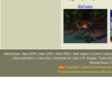
BioFreaks
Эмуляторы
:
Atari 2600
|
Atari 5200 + Atari 7800 + Atari Jaguar
|
Coleco Coleco
|
Microsoft MSX-1
|
Neo-Geo
|
Nintendo 64
|
Oric
|
PC Engine / Turbo Gr
WonderSwan / C
Copyright © 2006-2026 Portal www
Использование материалов сайта раз