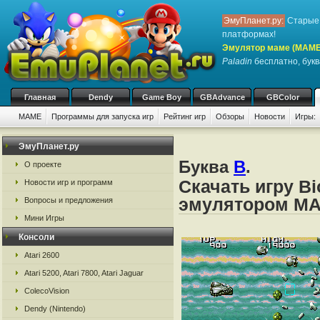
ЭмуПланет.ру:
Старые 
платформах!
Эмулятор маме (MAME
Paladin
бесплатно, букв
Главная
Dendy
Game Boy
GBAdvance
GBColor
MAME
Программы для запуска игр
Рейтинг игр
Обзоры
Новости
Игры:
ЭмуПланет.ру
Буква
B
.
О проекте
Скачать игру Bi
Новости игр и программ
эмулятором M
Вопросы и предложения
Мини Игры
Консоли
Atari 2600
Atari 5200, Atari 7800, Atari Jaguar
ColecoVision
Dendy (Nintendo)