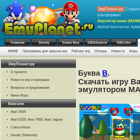
ЭмуПланет.ру:
Старые 
платформах!
Эмулятор маме (MAME
Animal
бесплатно, буква
Главная
Dendy
Game Boy
GBAdvance
GBColor
MAME
Программы для запуска игр
Рейтинг игр
Обзоры
Новости
Игры:
ЭмуПланет.ру
Буква
B
.
О проекте
Скачать игру B
Новости игр и программ
эмулятором M
Вопросы и предложения
Мини Игры
Консоли
Atari 2600
Atari 5200, Atari 7800, Atari Jaguar
ColecoVision
Dendy (Nintendo)