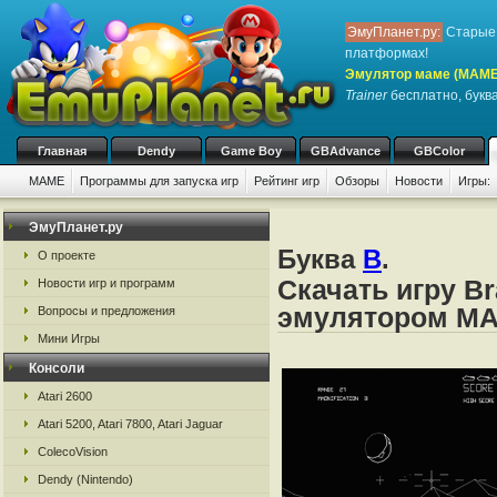
ЭмуПланет.ру:
Старые 
платформах!
Эмулятор маме (MAME
Trainer
бесплатно, буква
Главная
Dendy
Game Boy
GBAdvance
GBColor
MAME
Программы для запуска игр
Рейтинг игр
Обзоры
Новости
Игры:
ЭмуПланет.ру
Буква
B
.
О проекте
Скачать игру Br
Новости игр и программ
эмулятором M
Вопросы и предложения
Мини Игры
Консоли
Atari 2600
Atari 5200, Atari 7800, Atari Jaguar
ColecoVision
Dendy (Nintendo)