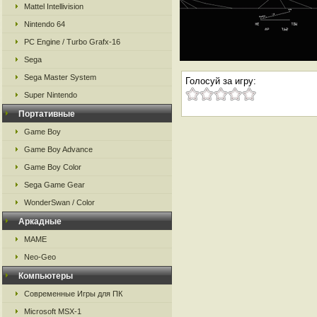
Mattel Intellivision
Nintendo 64
PC Engine / Turbo Grafx-16
Sega
Sega Master System
Голосуй за игру:
Super Nintendo
Портативные
Game Boy
Game Boy Advance
Game Boy Color
Sega Game Gear
WonderSwan / Color
Аркадные
MAME
Neo-Geo
Компьютеры
Современные Игры для ПК
Microsoft MSX-1