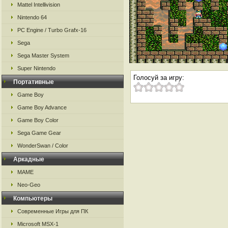
Mattel Intellivision
Nintendo 64
PC Engine / Turbo Grafx-16
Sega
Sega Master System
Super Nintendo
Голосуй за игру:
Портативные
Game Boy
Game Boy Advance
Game Boy Color
Sega Game Gear
WonderSwan / Color
Аркадные
MAME
Neo-Geo
Компьютеры
Современные Игры для ПК
Microsoft MSX-1