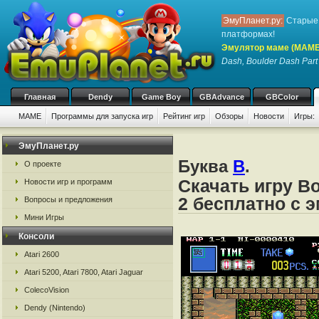
ЭмуПланет.ру:
Старые 
платформах!
Эмулятор маме (MAME
Dash, Boulder Dash Part
Главная
Dendy
Game Boy
GBAdvance
GBColor
MAME
Программы для запуска игр
Рейтинг игр
Обзоры
Новости
Игры:
ЭмуПланет.ру
Буква
B
.
О проекте
Скачать игру Bo
Новости игр и программ
2 бесплатно с
Вопросы и предложения
Мини Игры
Консоли
Atari 2600
Atari 5200, Atari 7800, Atari Jaguar
ColecoVision
Dendy (Nintendo)