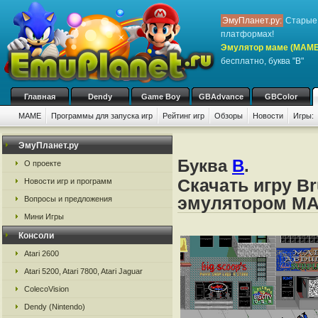
ЭмуПланет.ру:
Старые 
платформах!
Эмулятор маме (MAME
бесплатно, буква "B"
Главная
Dendy
Game Boy
GBAdvance
GBColor
MAME
Программы для запуска игр
Рейтинг игр
Обзоры
Новости
Игры:
ЭмуПланет.ру
Буква
B
.
О проекте
Скачать игру Br
Новости игр и программ
эмулятором M
Вопросы и предложения
Мини Игры
Консоли
Atari 2600
Atari 5200, Atari 7800, Atari Jaguar
ColecoVision
Dendy (Nintendo)