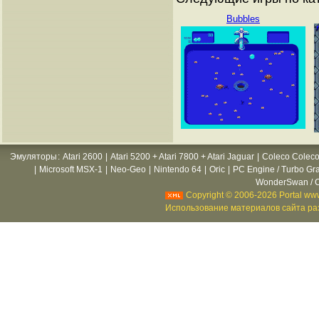
Bubbles
Эмуляторы
:
Atari 2600
|
Atari 5200 + Atari 7800 + Atari Jaguar
|
Coleco Coleco
|
Microsoft MSX-1
|
Neo-Geo
|
Nintendo 64
|
Oric
|
PC Engine / Turbo Gr
WonderSwan / C
Copyright © 2006-2026 Portal www
Использование материалов сайта раз