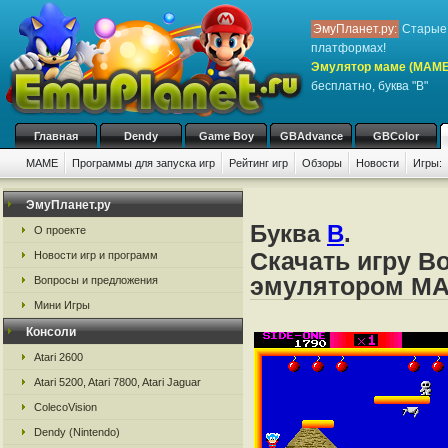
ЭмуПланет.ру:
Старые 
платформах!
Эмулятор маме (MAME
бесплатно, буква "B"
Главная
Dendy
Game Boy
GBAdvance
GBColor
MAME
Программы для запуска игр
Рейтинг игр
Обзоры
Новости
Игры:
ЭмуПланет.ру
Буква
B
.
О проекте
Скачать игру B
Новости игр и программ
эмулятором M
Вопросы и предложения
Мини Игры
Консоли
Atari 2600
Atari 5200, Atari 7800, Atari Jaguar
ColecoVision
Dendy (Nintendo)