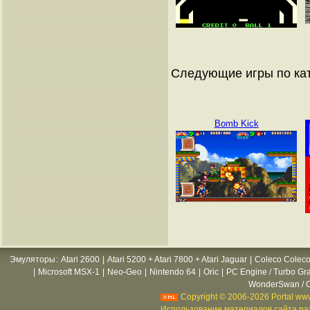
Следующие игры по ка
Bomb Kick
Эмуляторы
:
Atari 2600
|
Atari 5200 + Atari 7800 + Atari Jaguar
|
Coleco Coleco
|
Microsoft MSX-1
|
Neo-Geo
|
Nintendo 64
|
Oric
|
PC Engine / Turbo Gr
WonderSwan / C
Copyright © 2006-2026 Portal www
Использование материалов сайта раз