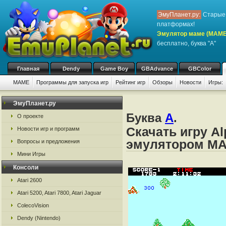
ЭмуПланет.ру:
Старые 
платформах!
Эмулятор маме (MAME
бесплатно, буква "A"
Главная
Dendy
Game Boy
GBAdvance
GBColor
MAME
Программы для запуска игр
Рейтинг игр
Обзоры
Новости
Игры:
ЭмуПланет.ру
Буква
A
.
О проекте
Скачать игру Al
Новости игр и программ
эмулятором M
Вопросы и предложения
Мини Игры
Консоли
Atari 2600
Atari 5200, Atari 7800, Atari Jaguar
ColecoVision
Dendy (Nintendo)