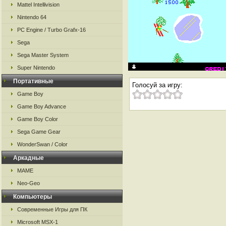
Mattel Intellivision
Nintendo 64
PC Engine / Turbo Grafx-16
Sega
Sega Master System
Super Nintendo
Портативные
Голосуй за игру:
Game Boy
Game Boy Advance
Game Boy Color
Sega Game Gear
WonderSwan / Color
Аркадные
MAME
Neo-Geo
Компьютеры
Современные Игры для ПК
Microsoft MSX-1