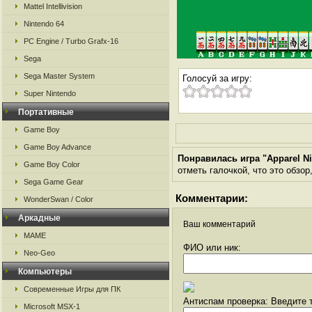
Mattel Intellivision
Nintendo 64
PC Engine / Turbo Grafx-16
Sega
Sega Master System
Голосуй за игру:
Super Nintendo
Портативные
Game Boy
Game Boy Advance
Понравилась игра "Apparel Ni
Game Boy Color
отметь галочкой, что это обзор
Sega Game Gear
Комментарии:
WonderSwan / Color
Аркадные
Ваш комментарий
MAME
ФИО или ник:
Neo-Geo
Компьютеры
Современные Игры для ПК
Антиспам проверка: Введите т
Microsoft MSX-1