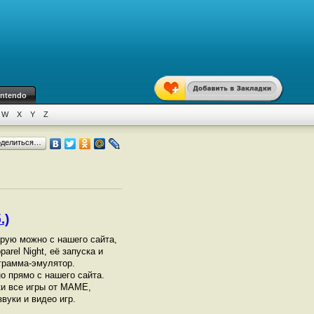
intendo
W
X
Y
Z
оделиться…
.)
орую можно с нашего сайта,
rel Night, её запуска и
грамма-эмулятор.
 прямо с нашего сайта.
ки все игры от МАМЕ,
вуки и видео игр.