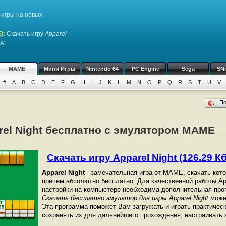
игры на новых
)
:
Скачать игру
Apparel
A"
MAME
Мини Игры
Nintendo 64
PC Engine
Sega
SN
#
A
B
C
D
E
F
G
H
I
J
K
L
M
N
O
P
Q
R
S
T
U
V
П
rel Night бесплатно с эмулятором MAME
Скачать игру Apparel Night (126.29 Кб
Apparel Night
- замечательная игра от МАМЕ, скачать кот
причем абсолютно бесплатно. Для качественной работы Appa
настройки на компьютере необходима дополнительная про
Скачать бесплатно эмулятор для игры Apparel Night
можно
Эта программа поможет Вам загружать и играть практичес
сохранять их для дальнейшего прохождения, настраивать з