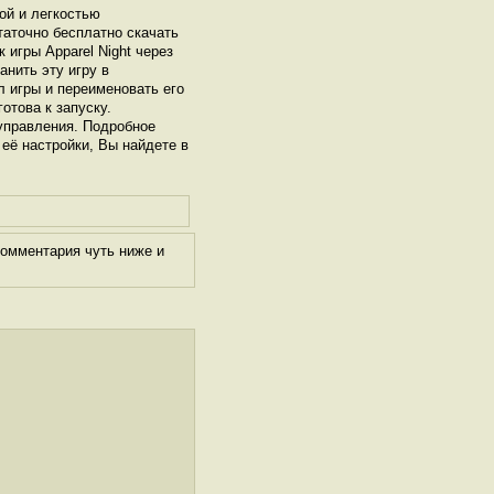
ой и легкостью
таточно бесплатно скачать
 игры Apparel Night через
нить эту игру в
л игры и переименовать его
готова к запуску.
управления. Подробное
 её настройки, Вы найдете в
комментария чуть ниже и