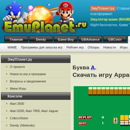
ЭмуПланет.ру:
Старые 
платформах!
Эмулятор маме (MAME
Night
бесплатно, буква "
Главная
Dendy
Game Boy
GBAdvance
GBColor
MAME
Программы для запуска игр
Рейтинг игр
Обзоры
Новости
Игры:
ЭмуПланет.ру
Буква
A
.
О проекте
Скачать игру Appa
Новости игр и программ
Вопросы и предложения
Мини Игры
Консоли
Atari 2600
Atari 5200, Atari 7800, Atari Jaguar
ColecoVision
Dendy (Nintendo)