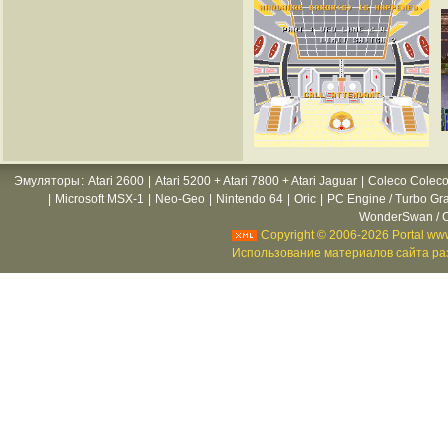
Эмуляторы
:
Atari 2600
|
Atari 5200 + Atari 7800 + Atari Jaguar
|
Coleco Coleco
|
Microsoft MSX-1
|
Neo-Geo
|
Nintendo 64
|
Oric
|
PC Engine / Turbo Gr
WonderSwan / C
Copyright © 2006-2026 Portal www
Использование материалов сайта раз