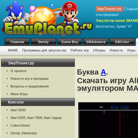
ЭмуПланет.ру:
Старые 
платформах!
Эмулятор маме (MAME
бесплатно, буква "A"
Главная
Dendy
Game Boy
GBAdvance
GBColor
MAME
Программы для запуска игр
Рейтинг игр
Обзоры
Новости
Игры:
ЭмуПланет.ру
Буква
A
.
О проекте
Скачать игру Al
Новости игр и программ
эмулятором M
Вопросы и предложения
Мини Игры
Консоли
Atari 2600
Atari 5200, Atari 7800, Atari Jaguar
ColecoVision
Dendy (Nintendo)