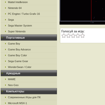
Mattel Intellivision
Nintendo 64
PC Engine / Turbo Grafx-16
Sega
Sega Master System
Голосуй за игру:
Super Nintendo
Портативные
Game Boy
Game Boy Advance
Game Boy Color
Sega Game Gear
WonderSwan / Color
Аркадные
MAME
Neo-Geo
Компьютеры
Современные Игры для ПК
Microsoft MSX-1