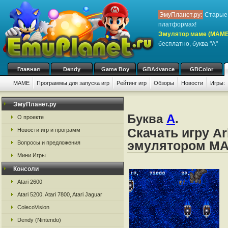
ЭмуПланет.ру:
Старые 
платформах!
Эмулятор маме (MAME
бесплатно, буква "A"
Главная
Dendy
Game Boy
GBAdvance
GBColor
MAME
Программы для запуска игр
Рейтинг игр
Обзоры
Новости
Игры:
ЭмуПланет.ру
Буква
A
.
О проекте
Скачать игру Ar
Новости игр и программ
эмулятором M
Вопросы и предложения
Мини Игры
Консоли
Atari 2600
Atari 5200, Atari 7800, Atari Jaguar
ColecoVision
Dendy (Nintendo)