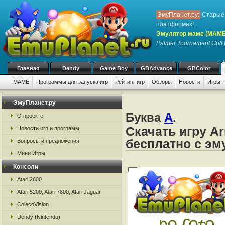
ЭмуПланет.ру:
Старые 
платформах!
Эмулятор маме (MAME
Palmer Tournament Golf
Главная
Dendy
Game Boy
GBAdvance
GBColor
MAME
Программы для запуска игр
Рейтинг игр
Обзоры
Новости
Игры:
ЭмуПланет.ру
Буква
A
.
О проекте
Скачать игру Ar
Новости игр и программ
бесплатно с э
Вопросы и предложения
Мини Игры
Консоли
Atari 2600
Atari 5200, Atari 7800, Atari Jaguar
ColecoVision
Dendy (Nintendo)