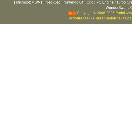
|
Microsoft MSX-1
|
Neo-Geo
|
Nintendo 64
|
Oric
|
PC Engine / Turbo Gr
WonderSwan / C
Copyright © 2006-2026 Portal www
Использование материалов сайта раз