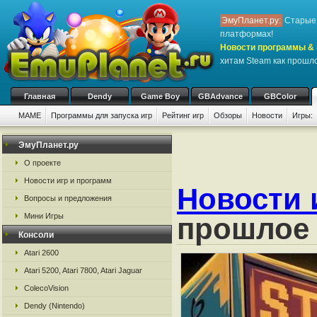
ЭмуПланет.ру:
Старые 
платформах!
Новости программы & 
хитам Steam как прошл
Главная
Dendy
Game Boy
GBAdvance
GBColor
MAME
Программы для запуска игр
Рейтинг игр
Обзоры
Новости
Игры:
ЭмуПланет.ру
О проекте
Новости игр и программ
Новости 
Вопросы и предложения
Мини Игры
прошлое 
Консоли
Atari 2600
Atari 5200, Atari 7800, Atari Jaguar
ColecoVision
Dendy (Nintendo)