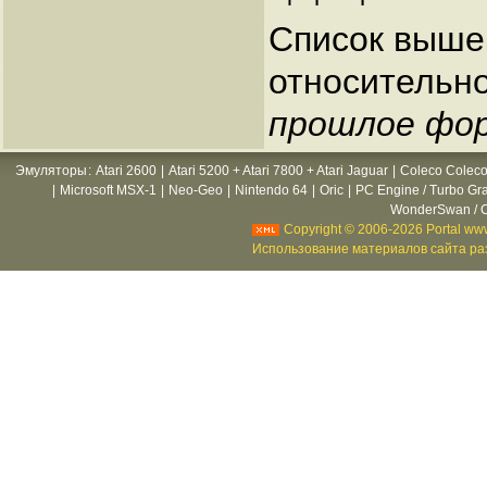
Список выше 
относительно
прошлое фор
Эмуляторы
:
Atari 2600
|
Atari 5200 + Atari 7800 + Atari Jaguar
|
Coleco Coleco
|
Microsoft MSX-1
|
Neo-Geo
|
Nintendo 64
|
Oric
|
PC Engine / Turbo Gr
WonderSwan / C
Copyright © 2006-2026 Portal www
Использование материалов сайта раз