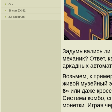
Oric
Sinclair ZX-81
ZX Spectrum
Задумывались ли 
механик? Ответ, к
аркадных автомата
Возьмем, к приме
живой музейный эк
6»
или даже крос
Система комбо, сп
монетки. Играя ч